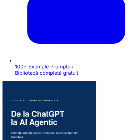
100+ Exemple Prompturi
Bibliotecă completă gratuit