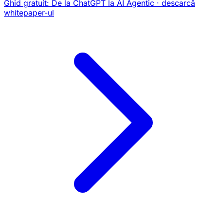
Ghid gratuit:
De la ChatGPT la AI Agentic
· descarcă
whitepaper-ul