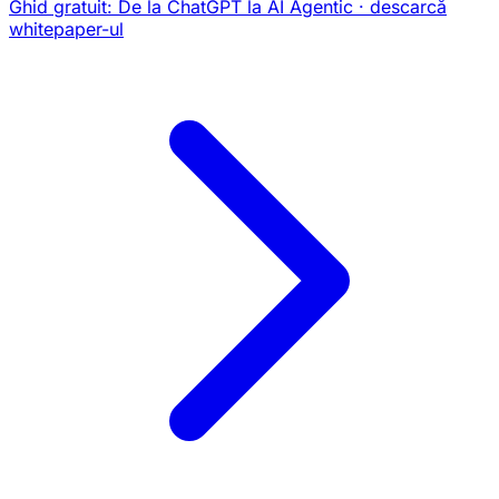
Ghid gratuit:
De la ChatGPT la AI Agentic
· descarcă
whitepaper-ul