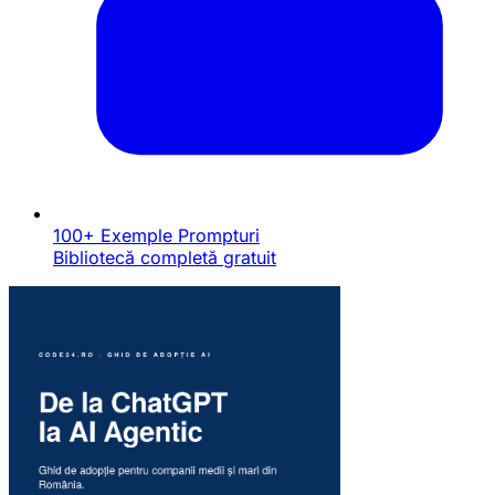
100+ Exemple Prompturi
Bibliotecă completă gratuit