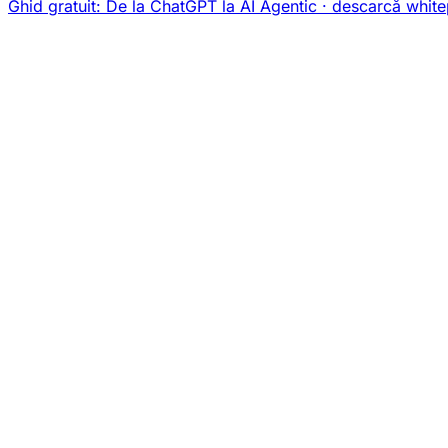
Ghid gratuit:
De la ChatGPT la AI Agentic
· descarcă white