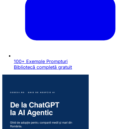
100+ Exemple Prompturi
Bibliotecă completă gratuit