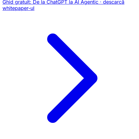
Ghid gratuit:
De la ChatGPT la AI Agentic
· descarcă
whitepaper-ul