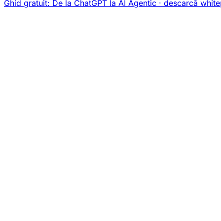
Ghid gratuit:
De la ChatGPT la AI Agentic
· descarcă white