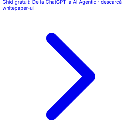
Ghid gratuit:
De la ChatGPT la AI Agentic
· descarcă
whitepaper-ul