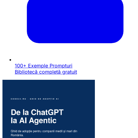
100+ Exemple Prompturi
Bibliotecă completă gratuit