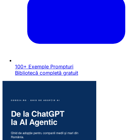
100+ Exemple Prompturi
Bibliotecă completă gratuit