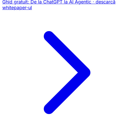
Ghid gratuit:
De la ChatGPT la AI Agentic
· descarcă
whitepaper-ul