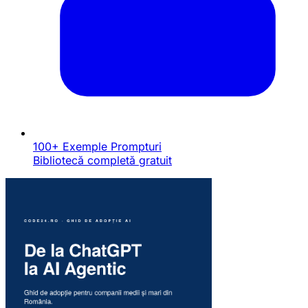
100+ Exemple Prompturi
Bibliotecă completă gratuit