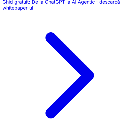
Ghid gratuit:
De la ChatGPT la AI Agentic
· descarcă
whitepaper-ul