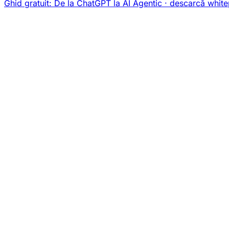
Ghid gratuit:
De la ChatGPT la AI Agentic
· descarcă white